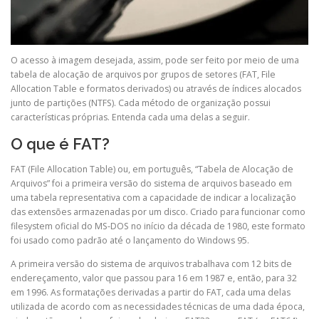
O acesso à imagem desejada, assim, pode ser feito por meio de uma
tabela de alocação de arquivos por grupos de setores (FAT, File
Allocation Table e formatos derivados) ou através de índices alocados
junto de partições (NTFS). Cada método de organização possui
características próprias. Entenda cada uma delas a seguir.
O que é FAT?
FAT (File Allocation Table) ou, em português, “Tabela de Alocação de
Arquivos” foi a primeira versão do sistema de arquivos baseado em
uma tabela representativa com a capacidade de indicar a localização
das extensões armazenadas por um disco. Criado para funcionar como
filesystem oficial do MS-DOS no início da década de 1980, este formato
foi usado como padrão até o lançamento do Windows 95.
A primeira versão do sistema de arquivos trabalhava com 12 bits de
endereçamento, valor que passou para 16 em 1987 e, então, para 32
em 1996. As formatações derivadas a partir do FAT, cada uma delas
utilizada de acordo com as necessidades técnicas de uma dada época,