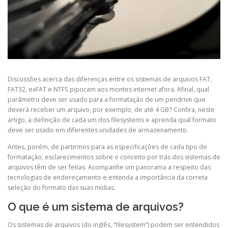
Discussões acerca das diferenças entre os sistemas de arquivos FAT,
FAT32, exFAT e NTFS pipocam aos montes internet afora. Afinal, qual
parâmetro deve ser usado para a formatação de um pendrive que
deverá receber um arquivo, por exemplo, de até 4 GB? Confira, neste
artigo, a definição de cada um dos filesystems e aprenda qual formato
deve ser usado em diferentes unidades de armazenamento.
Antes, porém, de partirmos para as especificações de cada tipo de
formatação, esclarecimentos sobre o conceito por trás dos sistemas de
arquivos têm de ser feitas. Acompanhe um panorama a respeito das
tecnologias de endereçamento e entenda a importância da correta
seleção do formato das suas mídias.
O que é um sistema de arquivos?
Os sistemas de arquivos (do inglês, “filesystem”) podem ser entendidos