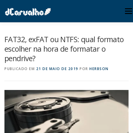
Pular
para
Menu
o
conteúdo
INÍCIO
SUPORTE
SERVIÇOS
PUBLICAÇÕES
FAT32, exFAT ou NTFS: qual formato
escolher na hora de formatar o
pendrive?
WEBMAIL
(54) 3771-0080
PUBLICADO EM
21 DE MAIO DE 2019
POR
HERBSON