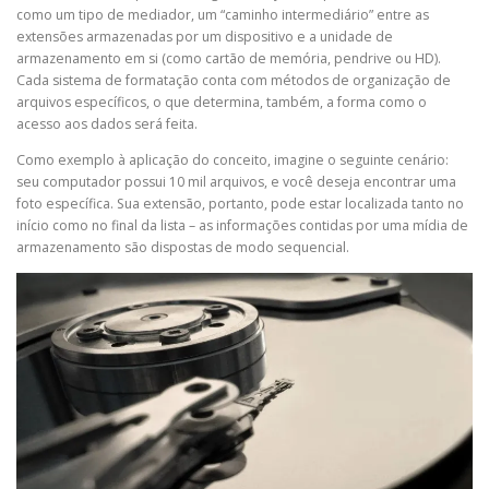
como um tipo de mediador, um “caminho intermediário” entre as
extensões armazenadas por um dispositivo e a unidade de
armazenamento em si (como cartão de memória, pendrive ou HD).
Cada sistema de formatação conta com métodos de organização de
arquivos específicos, o que determina, também, a forma como o
acesso aos dados será feita.
Como exemplo à aplicação do conceito, imagine o seguinte cenário:
seu computador possui 10 mil arquivos, e você deseja encontrar uma
foto específica. Sua extensão, portanto, pode estar localizada tanto no
início como no final da lista – as informações contidas por uma mídia de
armazenamento são dispostas de modo sequencial.