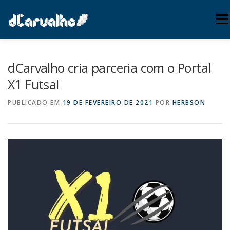
Pular
para
Menu
o
conteúdo
INÍCIO
SUPORTE
SERVIÇOS
PUBLICAÇÕES
dCarvalho cria parceria com o Portal
X1 Futsal
WEBMAIL
(54) 3771-0080
PUBLICADO EM
19 DE FEVEREIRO DE 2021
POR
HERBSON