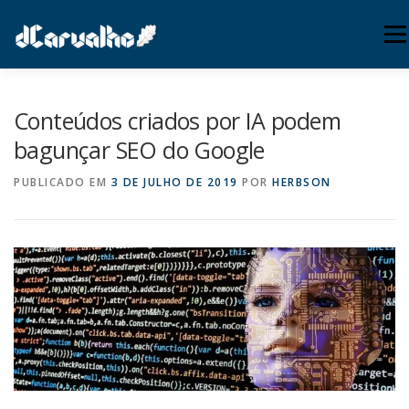
Pular
para
Menu
o
conteúdo
INÍCIO
SUPORTE
SERVIÇOS
PUBLICAÇÕES
Conteúdos criados por IA podem
bagunçar SEO do Google
WEBMAIL
(54) 3771-0080
PUBLICADO EM
3 DE JULHO DE 2019
POR
HERBSON