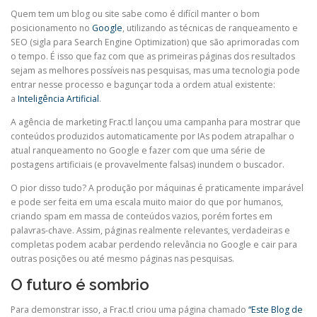
Quem tem um blog ou site sabe como é difícil manter o bom
posicionamento no
Google
, utilizando as técnicas de ranqueamento e
SEO (sigla para Search Engine Optimization) que são aprimoradas com
o tempo. É isso que faz com que as primeiras páginas dos resultados
sejam as melhores possíveis nas pesquisas, mas uma tecnologia pode
entrar nesse processo e bagunçar toda a ordem atual existente:
a
Inteligência Artificial
.
A agência de marketing Frac.tl lançou uma campanha para mostrar que
conteúdos produzidos automaticamente por IAs podem atrapalhar o
atual ranqueamento no Google e fazer com que uma série de
postagens artificiais (e provavelmente falsas) inundem o buscador.
O pior disso tudo? A produção por máquinas é praticamente imparável
e pode ser feita em uma escala muito maior do que por humanos,
criando spam em massa de conteúdos vazios, porém fortes em
palavras-chave. Assim, páginas realmente relevantes, verdadeiras e
completas podem acabar perdendo relevância no Google e cair para
outras posições ou até mesmo páginas nas pesquisas.
O futuro é sombrio
Para demonstrar isso, a Frac.tl criou uma página chamado
“Este Blog de