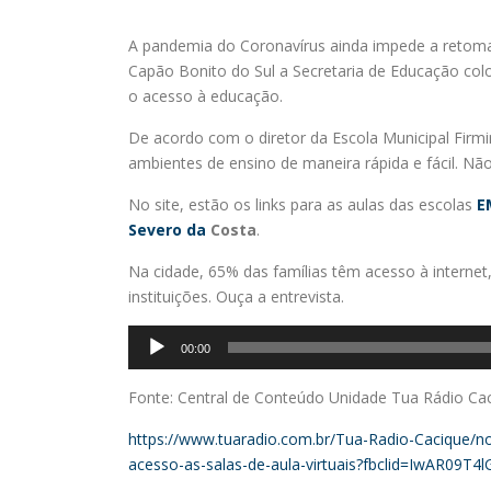
A pandemia do Coronavírus ainda impede a retomad
Capão Bonito do Sul a Secretaria de Educação co
o acesso à educação.
De acordo com o diretor da Escola Municipal Firmi
ambientes de ensino de maneira rápida e fácil. Não
No site, estão os links para as aulas das escolas
E
Severo da
Costa
.
Na cidade, 65% das famílias têm acesso à internet, 
instituições. Ouça a entrevista.
Tocador
00:00
de
áudio
Fonte: Central de Conteúdo Unidade Tua Rádio Ca
https://www.tuaradio.com.br/Tua-Radio-Cacique/no
acesso-as-salas-de-aula-virtuais?fbclid=IwAR0