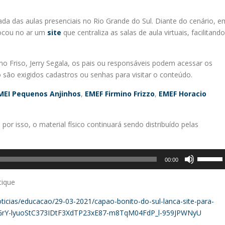
a das aulas presenciais no Rio Grande do Sul. Diante do cenário, e
locou no ar um
site
que centraliza as salas de aula virtuais, facilitando
no Friso, Jerry Segala, os pais ou responsáveis podem acessar os
 são exigidos cadastros ou senhas para visitar o conteúdo.
MEI Pequenos Anjinhos
,
EMEF Firmino Frizzo
,
EMEF Horacio
por isso, o material físico continuará sendo distribuído pelas
Use
00:00
as
setas
cique
para
ticias/educacao/29-03-2021/capao-bonito-do-sul-lanca-site-para-
cima
9T4lGrY-lyuoStC373IDtF3XdTP23xE87-m8TqM04FdP_l-959JPWNyU
ou
para