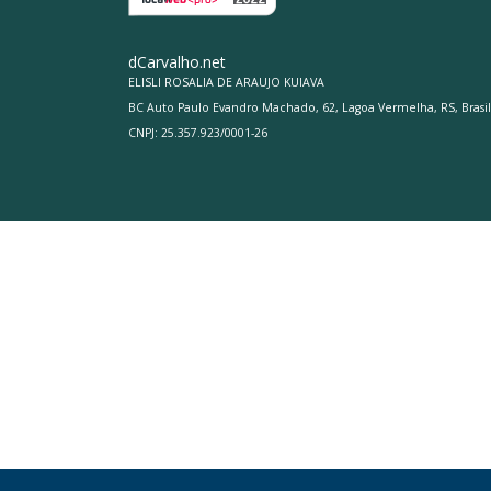
dCarvalho.net
ELISLI ROSALIA DE ARAUJO KUIAVA
BC Auto Paulo Evandro Machado, 62, Lagoa Vermelha, RS, Brasil
CNPJ: 25.357.923/0001-26