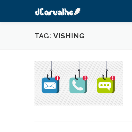
Pular
para
o
conteúdo
TAG:
VISHING