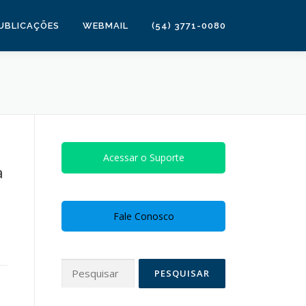
UBLICAÇÕES
WEBMAIL
(54) 3771-0080
Acessar o Suporte
a
Fale Conosco
Pesquisar
por: