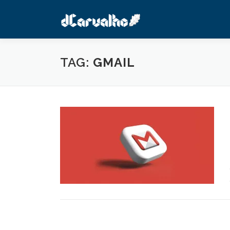
Pular
para
o
conteúdo
TAG:
GMAIL