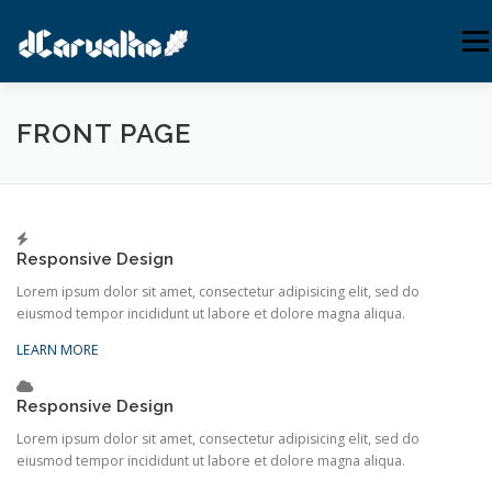
Pular
para
Menu
o
conteúdo
INÍCIO
SUPORTE
SERVIÇOS
PUBLICAÇÕES
FRONT PAGE
WEBMAIL
(54) 3771-0080
Responsive Design
Lorem ipsum dolor sit amet, consectetur adipisicing elit, sed do
eiusmod tempor incididunt ut labore et dolore magna aliqua.
LEARN MORE
Responsive Design
Lorem ipsum dolor sit amet, consectetur adipisicing elit, sed do
eiusmod tempor incididunt ut labore et dolore magna aliqua.