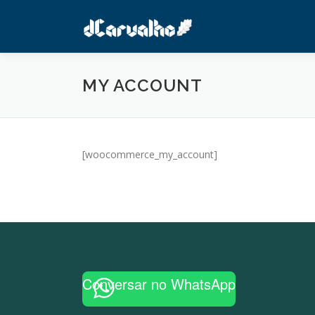
Pular
para
o
conteúdo
MY ACCOUNT
[woocommerce_my_account]
Conversar no WhatsApp